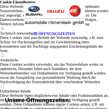
Cookie-Einstellungen
Diese Webseite verwendet Cookies, um Besuchern ein optimales
Nutzererlebnis zu bieten. Bestimmte Inhalte von Drittanbietern werden
nur angezeigt, wenn die entsprechende Option aktiviert ist. Die
Datenverarbeitung kann dann auch in einem Drittland erfolgen.
Weitere Informationen hierzu in der Datenschutzerklärung.
Technisch notwendige
ÖFFNUNGSZEITEN
Diese Cookies sind zum Betrieb der Webseite notwendig, z.B. zum
Schutz vor Hackerangriffen und zur Gewährleistung eines
konsistenten und der Nachfrage angepassten Erscheinungsbilds der
Seite.
Analytische
Diese Cookies werden verwendet, um das Nutzererlebnis weiter zu
optimieren. Hierunter fallen auch Statistiken, die dem
Webseitenbetreiber von Drittanbietern zur Verfügung gestellt werden,
sowie die Ausspielung von personalisierter Werbung durch die
Nachverfolgung der Nutzeraktivität über verschiedene Webseiten.
Drittanbieter-Inhalte
Diese Webseite bietet möglicherweise Inhalte oder Funktionalitäten an,
Unsere Öffnungszeiten:
die von Drittanbietern eigenverantwortlich zur Verfügung gestellt
werden. Diese Drittanbieter können eigene Cookies setzen, z.B. um
die Nutzeraktivität zu verfolgen oder ihre Angebote zu personalisieren