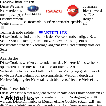
Cookie-Einstellungen
Diese Webseite verwendet Cookies, um Besuchern ein optimales
Nutzererlebnis zu bieten. Bestimmte Inhalte von Drittanbietern werden
nur angezeigt, wenn die entsprechende Option aktiviert ist. Die
Datenverarbeitung kann dann auch in einem Drittland erfolgen.
Weitere Informationen hierzu in der Datenschutzerklärung.
Technisch notwendige
AKTUELLES
Diese Cookies sind zum Betrieb der Webseite notwendig, z.B. zum
Schutz vor Hackerangriffen und zur Gewährleistung eines
konsistenten und der Nachfrage angepassten Erscheinungsbilds der
Seite.
Analytische
Diese Cookies werden verwendet, um das Nutzererlebnis weiter zu
optimieren. Hierunter fallen auch Statistiken, die dem
Webseitenbetreiber von Drittanbietern zur Verfügung gestellt werden,
sowie die Ausspielung von personalisierter Werbung durch die
Nachverfolgung der Nutzeraktivität über verschiedene Webseiten.
Drittanbieter-Inhalte
Diese Webseite bietet möglicherweise Inhalte oder Funktionalitäten an,
Aktuelles
die von Drittanbietern eigenverantwortlich zur Verfügung gestellt
werden. Diese Drittanbieter können eigene Cookies setzen, z.B. um
die Nutzeraktivität zu verfolgen oder ihre Angebote zu personalisieren