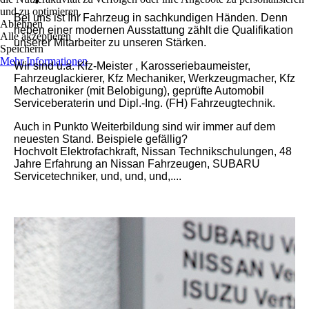
und zu optimieren.
Bei uns ist Ihr Fahrzeug in sachkundigen Händen. Denn
Ablehnen
neben einer modernen Ausstattung zählt die Qualifikation
Alle akzeptieren
unserer Mitarbeiter zu unseren Stärken.
Speichern
Mehr Informationen
Wir sind u.a. Kfz-Meister , Karosseriebaumeister,
Fahrzeuglackierer, Kfz Mechaniker, Werkzeugmacher, Kfz
Mechatroniker (mit Belobigung), geprüfte Automobil
Serviceberaterin und Dipl.-Ing. (FH) Fahrzeugtechnik.
Auch in Punkto Weiterbildung sind wir immer auf dem
neuesten Stand. Beispiele gefällig?
Hochvolt Elektrofachkraft, Nissan Technikschulungen, 48
Jahre Erfahrung an Nissan Fahrzeugen, SUBARU
Servicetechniker, und, und, und,....